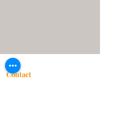
Contact
832-989-1325
bautistakekchi23@gmail.com
Horario de Servicio
Domingo
Escuela Dominical
14:00 pm-15:00 pm